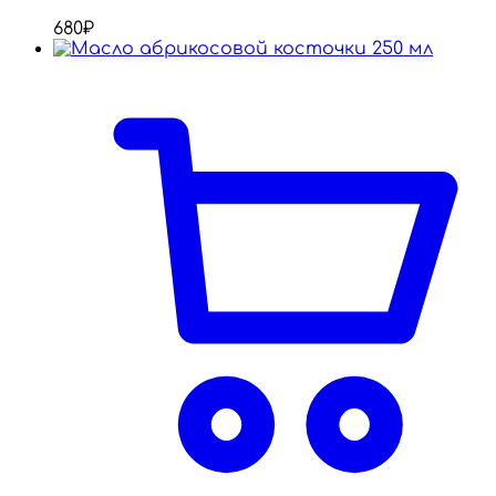
680
₽