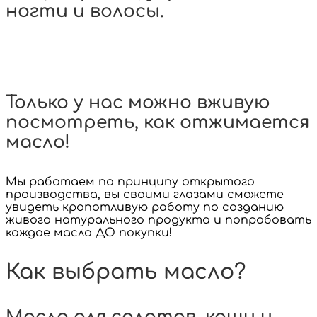
ногти и волосы.
Урбеч и полезные сладости
База здорового питания
Натуральная косметика
Сыродавленные масла
Подарочные наборы
Чай и не только
Товары августа
Семена и орехи
Наборы масел
Мука и жмыхи
Для дома
Для дома
Каши
Только у нас можно вживую
посмотреть, как отжимается
масло!
Мы работаем по принципу открытого
производства, вы своими глазами сможете
увидеть кропотливую работу по созданию
живого натурального продукта и попробовать
каждое масло ДО покупки!
Как выбрать масло?