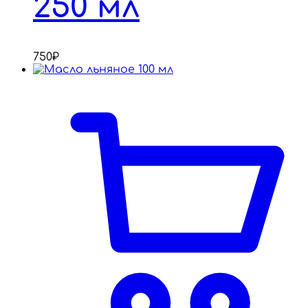
250 мл
750
₽